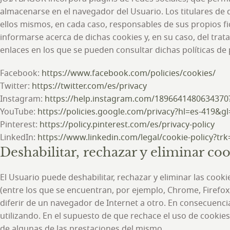
almacenarse en el navegador del Usuario. Los titulares de 
ellos mismos, en cada caso, responsables de sus propios fi
informarse acerca de dichas cookies y, en su caso, del tra
enlaces en los que se pueden consultar dichas políticas de 
Facebook:
https://www.facebook.com/policies/cookies/
Twitter:
https://twitter.com/es/privacy
Instagram:
https://help.instagram.com/1896641480634370?
YouTube:
https://policies.google.com/privacy?hl=es-419&gl
Pinterest:
https://policy.pinterest.com/es/privacy-policy
LinkedIn:
https://www.linkedin.com/legal/cookie-policy?tr
Deshabilitar, rechazar y eliminar co
El Usuario puede deshabilitar, rechazar y eliminar las coo
(entre los que se encuentran, por ejemplo, Chrome, Firefox,
diferir de un navegador de Internet a otro. En consecuencia
utilizando. En el supuesto de que rechace el uso de cookies
de algunas de las prestaciones del mismo.