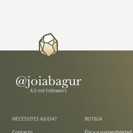
@joiabagur
4.0 mil followers
NECESSITES AJUDA?
BOTIGA
Contacto
Ética y sostenibilidad