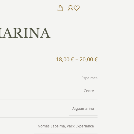
MARINA
18,00
€
–
20,00
€
Espelmes
Cedre
Aiguamarina
Només Espelma
,
Pack Experience