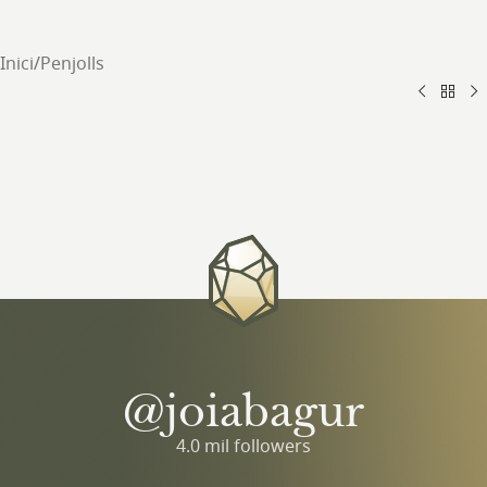
Inici
/
Penjolls
@joiabagur
4.0 mil followers